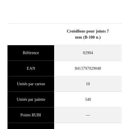
Croisillons pour joints 7
mm (B-100 u.)
Référence
02904
EAN
8413797029048
Unités par carton
10
Unités par palette
540
Points RUBI
---