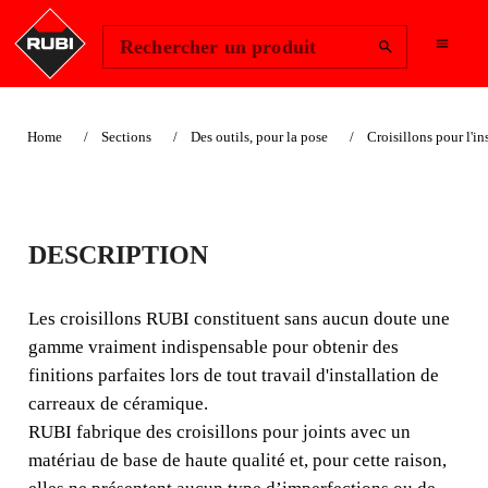
Change Region
Se connecter
Rechercher un produit
Home
Sections
Des outils, pour la pose
Croisillons pour l'i
CROISILLONS 7 MM.
DESCRIPTION
Les croisillons RUBI constituent sans aucun doute une
gamme vraiment indispensable pour obtenir des finitions
Les croisillons RUBI constituent sans aucun doute une
parfaites lors de tout travail d'installation de carreaux de
gamme vraiment indispensable pour obtenir des
céramique.
finitions parfaites lors de tout travail d'installation de
carreaux de céramique.
RUBI fabrique des croisillons pour joints avec un
matériau de base de haute qualité et, pour cette raison,