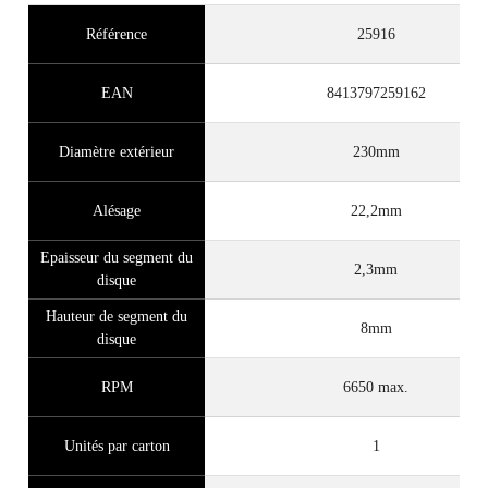
Référence
25916
EAN
8413797259162
Diamètre extérieur
230mm
Alésage
22,2mm
Epaisseur du segment du
2,3mm
disque
Hauteur de segment du
8mm
disque
RPM
6650 max.
Unités par carton
1