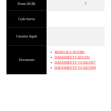
Points RUBI
7
Code-barres
Garantie légale
MANUALS
ID11981
DATASHEETS
ID21192
Documents
DATASHEETS
V.0
ID21957
DATASHEETS
V.0
ID21958