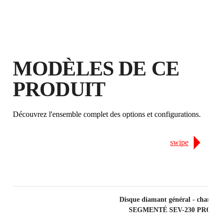
EN ENREGISTRANT CE PRODUIT
DANS LE RUBI CLUB
MODÈLES DE CE
GAGNEZ
JUSQU'À 7
POINTS
RUBI
PRODUIT
GARANTIE GRATUITE
PROLONGÉE SUR LES
Découvrez l'ensemble complet des options et configurations.
PRODUITS ÉLIGIBLES
swipe
Disque diamant général - chantie
SEGMENTÉ SEV-230 PRO