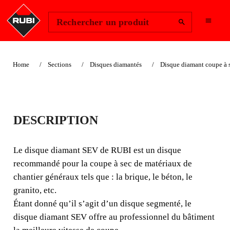
Change Region
Se connecter
Rechercher un produit
Home
Sections
Disques diamantés
Disque diamant coupe à 
DISQUE DIAMANT
DESCRIPTION
GÉNÉRAL POUR
CHANTIER
Le disque diamant SEV de RUBI est un disque
recommandé pour la coupe à sec de matériaux de
SEGMENTÉ-SEV
chantier généraux tels que : la brique, le béton, le
granito, etc.
Le disque diamant SEV de RUBI est un disque
Étant donné qu’il s’agit d’un disque segmenté, le
recommandé pour la coupe à sec de matériaux de
disque diamant SEV offre au professionnel du bâtiment
chantier généraux tels que : la brique, le béton, le granito,