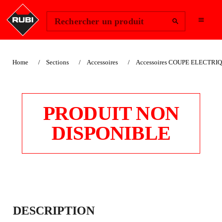
Change Region
Se connecter
Rechercher un produit
Home
Sections
Accessoires
Accessoires COUPE ELECTRI
PRODUIT NON
DISPONIBLE
ENROULEURS
DESCRIPTION