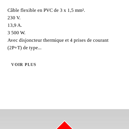
Câble flexible en PVC de 3 x 1,5 mm². 230 V. 13,9 A. 3
500 W. Avec disjoncteur thermique et 4 prises de courant
Câble flexible en PVC de 3 x 1,5 mm².
(2P+T) de type Schuko. IP-20.
230 V.
13,9 A.
3 500 W.
Avec disjoncteur thermique et 4 prises de courant
(2P+T) de type...
VOIR PLUS