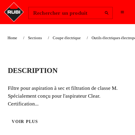
Change Region
Se connecter
Rechercher un produit
Home
Sections
Coupe électrique
Outils électriques électropo
FILTRE
DESCRIPTION
ASPIRATEUR RUBI
CLEAR
Filtre pour aspiration à sec et filtration de classe M.
Spécialement conçu pour l'aspirateur Clear.
Filtre pour aspiration à sec et filtration de classe M.
Certification...
Spécialement conçu pour l'aspirateur Clear. Certification
IFA.
VOIR PLUS