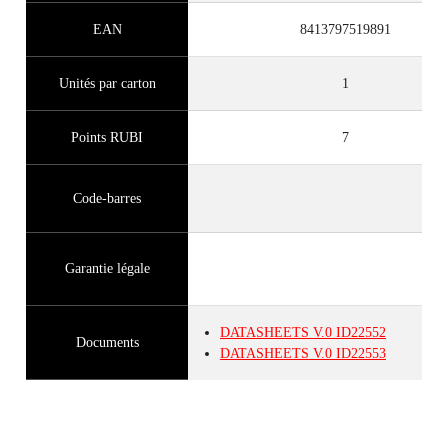
EAN
8413797519891
Unités par carton
1
Points RUBI
7
Code-barres
Garantie légale
DATASHEETS
V.0
ID22552
Documents
DATASHEETS
V.0
ID22553