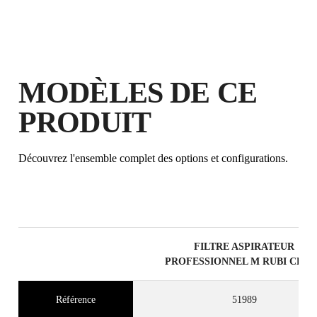
MODÈLES DE CE
PRODUIT
Découvrez l'ensemble complet des options et configurations.
EN ENREGISTRANT CE PRODUIT
DANS LE RUBI CLUB
GAGNEZ
JUSQU'À 7
POINTS
RUBI
FILTRE ASPIRATEUR
GARANTIE GRATUITE
PROFESSIONNEL M RUBI CLE
PROLONGÉE SUR LES
PRODUITS ÉLIGIBLES
Référence
51989