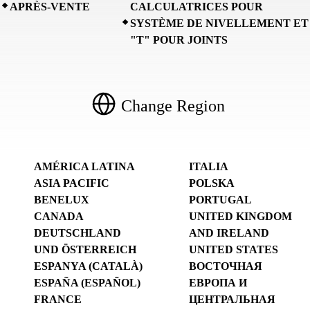
APRÈS-VENTE
CALCULATRICES POUR
SYSTÈME DE NIVELLEMENT ET
"T" POUR JOINTS
Change Region
AMÉRICA LATINA
ITALIA
ASIA PACIFIC
POLSKA
BENELUX
PORTUGAL
CANADA
UNITED KINGDOM
DEUTSCHLAND
AND IRELAND
UND ÖSTERREICH
UNITED STATES
ESPANYA (CATALÀ)
ВОСТОЧНАЯ
ESPAÑA (ESPAÑOL)
ЕВРОПА И
FRANCE
ЦЕНТРАЛЬНАЯ