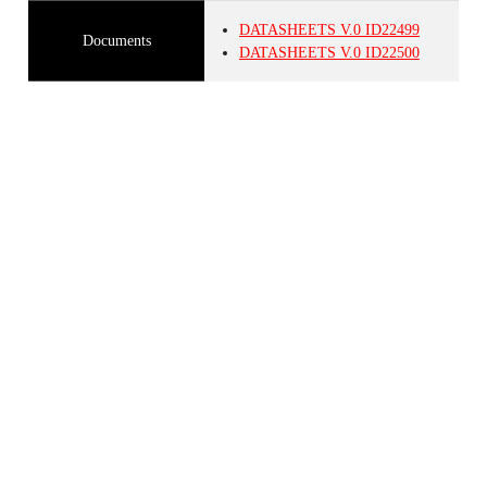
DATASHEETS
V.0
ID22499
Documents
DATASHEETS
V.0
ID22500