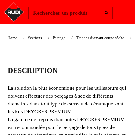
Change Region
Se connecter
Rechercher un produit
Home
Sections
Perçage
Trépans diamant coupe sèche
KITS DE TRÉPANS
DESCRIPTION
DIAMANTÉS
DRYGRES PREMIUM
La solution la plus économique pour les utilisateurs qui
doivent effectuer des perçages à sec de différents
La solution la plus économique pour les utilisateurs qui
diamètres dans tout type de carreau de céramique sont
doivent effectuer des perçages à sec de différents
les kits DRYGRES PREMIUM.
diamètres dans tout type de carreau de céramique sont les
La gamme de trépans diamantés DRYGRES PREMIUM
kits DRYGRES PREMIUM. La gamme de
est recommandée pour le perçage de tous types de