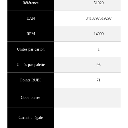
Référence
51929
EAN
8413797519297
RPM
14000
Unités par carton
1
Unités par palette
96
Points RUBI
71
Code-barres
Garantie légale