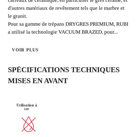
carreaux de céramique, en particulier le grès cérame, et
d'autres matériaux de revêtement tels que le marbre et
le granit.
Pour sa gamme de trépans DRYGRES PREMIUM, RUBI
PERCEUSE
TRÈS
a utilisé la technologie VACUUM BRAZED, pour...
ÉLECTRIQU
MATÉRIAU :
LONGUE
MEULEUSE
E SANS
CÉRAME
DURÉE DE
PERCUSSIO
VIE
N
VOIR PLUS
SPÉCIFICATIONS TECHNIQUES
MISES EN AVANT
Utilisation à
sec
EN ENREGISTRANT CE PRODUIT
DANS LE RUBI CLUB
GAGNEZ
JUSQU'À 76
POINTS
RUBI