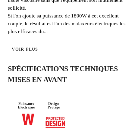
COLLES À BASE DE
haute viscosité sans que l'équipement soit inutilement
CIMENT, RÉSINES,
sollicité.
Si l'on ajoute sa puissance de 1800W à cet excellent
PEINTURES ET AUTRES
couple, le résultat est l'un des malaxeurs électriques les
MATÉRIAUX.
plus efficaces du...
Le RUBIMIX-9 SUPERTORQUE est un malaxeur
électrique adapté à une large gamme de matériaux ;
VOIR PLUS
adhésifs à base de ciment, résines, peintures, etc. La
caractéristique la plus remarquable du RUBIMIX-9 SUP
SPÉCIFICATIONS TECHNIQUES
MISES EN AVANT
Puissance
Design
PUISSANCE
Électrique
Protégé
1800W