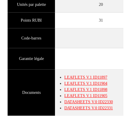
Unités par palette
20
Points RUBI
31
Code-barres
Garantie légale
LEAFLETS
V.1
ID11897
LEAFLETS
V.1
ID11904
LEAFLETS
V.1
ID11898
Documents
LEAFLETS
V.1
ID11905
DATASHEETS
V.0
ID22330
DATASHEETS
V.0
ID22331