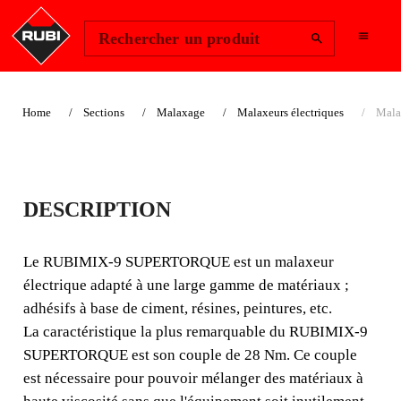
Change Region
Se connecter
Rechercher un produit
Home
Sections
Malaxage
Malaxeurs électriques
Mala
MALAXEUR
DESCRIPTION
ÉLECTRIQUE
RUBIMIX-9
Le RUBIMIX-9 SUPERTORQUE est un malaxeur
électrique adapté à une large gamme de matériaux ;
SUPERTORQUE
adhésifs à base de ciment, résines, peintures, etc.
La caractéristique la plus remarquable du RUBIMIX-9
MALAXEUR ÉLECTRIQUE
SUPERTORQUE est son couple de 28 Nm. Ce couple
POLYVALENT, ADAPTÉ AUX
est nécessaire pour pouvoir mélanger des matériaux à