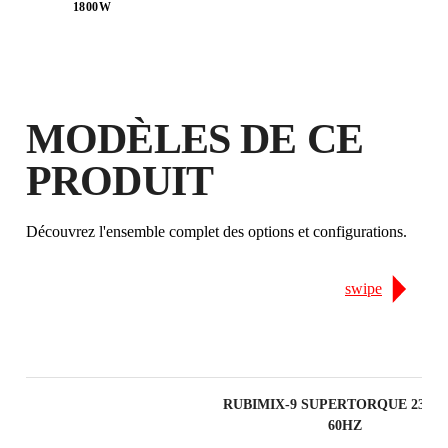
1800W
MODÈLES DE CE
EN ENREGISTRANT CE PRODUIT
PRODUIT
DANS LE RUBI CLUB
GAGNEZ
JUSQU'À 31
POINTS
Découvrez l'ensemble complet des options et configurations.
RUBI
GARANTIE GRATUITE
PROLONGÉE SUR LES
swipe
PRODUITS ÉLIGIBLES
RUBIMIX-9 SUPERTORQUE 230V 5
60HZ