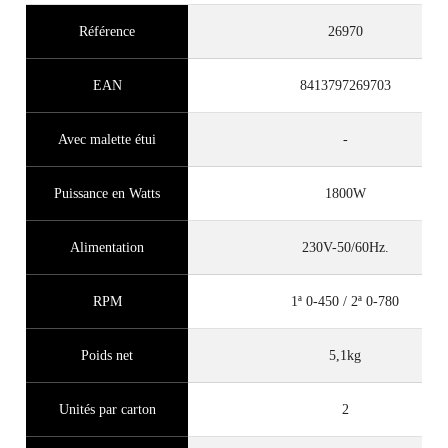
Référence
26970
EAN
8413797269703
Avec malette étui
-
Puissance en Watts
1800W
Alimentation
230V-50/60Hz.
RPM
1ª 0-450 / 2ª 0-780
Poids net
5,1kg
Unités par carton
2