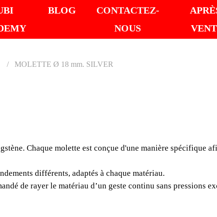
UBI
BLOG
CONTACTEZ-
APRÈ
DEMY
NOUS
VENT
MOLETTE Ø 18 mm. SILVER
MOLET
SILVE
gstène. Chaque molette est conçue d'une manière spécifique afi
Les molettes et roulet
molette est conçue d'u
endements différents, adaptés à chaque matériau.
angle d'incision particu
mmandé de rayer le matériau d’un geste continu sans pressions ex