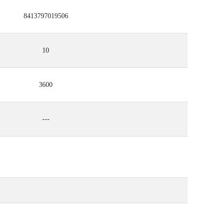
8413797019506
10
3600
---