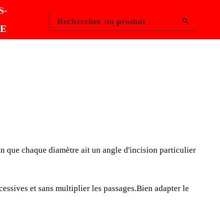
Change Region
Se connecter
|
S-
Rechercher un produit
E
TE Ø 18 MM.
R
n que chaque diamètre ait un angle d'incision particulier
tes SILVER sont en carbure de tungstène. Chaque
ne manière spécifique afin que chaque diamètre ait un
lier en fonction de son utilisation.
cessives et sans multiplier les passages.Bien adapter le