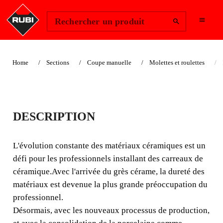
Change Region
Se connecter
Rechercher un produit
Home
Sections
Coupe manuelle
Molettes et roulettes
RECOMMANDÉ POUR L'AMÉNAGEMENT
PAYSAGER
DESCRIPTION
MOLETTE PLUS Ø
22 MM. EXTREME
L'évolution constante des matériaux céramiques est un
défi pour les professionnels installant des carreaux de
Pour les matériaux céramiques les plus difficiles, RUBI
céramique.Avec l'arrivée du grès cérame, la dureté des
met à la disposition du professionnel la gamme de
matériaux est devenue la plus grande préoccupation du
molettes et roulettes EXTREME.
professionnel.
Désormais, avec les nouveaux processus de production,