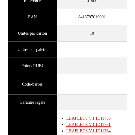
Référence
01900
EAN
8413797019001
Unités par carton
10
Unités par palette
-
Points RUBI
---
Code-barres
Garantie légale
LEAFLETS
V.1
ID11756
LEAFLETS
V.1
ID11761
LEAFLETS
V.1
ID11764