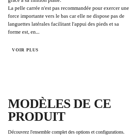
grâce à sa finition plane.
matériau grâce à sa finition plane.
La pelle carrée n'est pas recommandée pour exercer une
force importante vers le bas car elle ne dispose pas de
languettes latérales facilitant l'appui des pieds et sa
forme est, en...
POIGNÉE
PELLE
EN
CARRÉE
VOIR PLUS
MODÈLES DE CE
PRODUIT
EN ENREGISTRANT CE PRODUIT
DANS LE RUBI CLUB
Découvrez l'ensemble complet des options et configurations.
GAGNEZ
JUSQU'À 3
POINTS