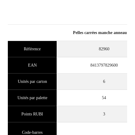
RUBI
GARANTIE GRATUITE
PROLONGÉE SUR LES
PRODUITS ÉLIGIBLES
Pelles carrées manche anneau boi
Référence
82960
EAN
8413797829600
Unités par carton
6
Unités par palette
54
Points RUBI
3
Code-barres