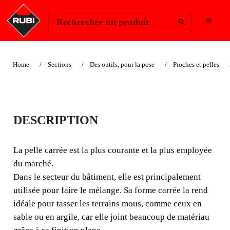
Change Region
Se connecter
Rechercher un produit
Home
Sections
Des outils, pour la pose
Pioches et pelles
PELLE CARRÉE
DESCRIPTION
MANCHE ANNEAU
BOIS
La pelle carrée est la plus courante et la plus employée
du marché.
La pelle carrée est la plus courante et la plus employée du
Dans le secteur du bâtiment, elle est principalement
marché. Dans le secteur du bâtiment, elle est
utilisée pour faire le mélange. Sa forme carrée la rend
principalement utilisée pour faire le mélange. Sa forme
idéale pour tasser les terrains mous, comme ceux en
carrée la rend idéale pour tasser les terrains mous, comme
sable ou en argile, car elle joint beaucoup de matériau
ceux en sable ou en argile, car elle joint beaucoup de