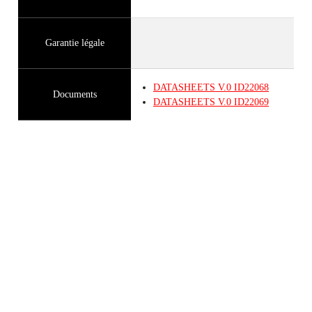
Garantie légale
DATASHEETS
V.0
ID22068
Documents
DATASHEETS
V.0
ID22069