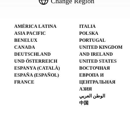
Change Region
AMÉRICA LATINA
ITALIA
ASIA PACIFIC
POLSKA
BENELUX
PORTUGAL
CANADA
UNITED KINGDOM
DEUTSCHLAND
AND IRELAND
UND ÖSTERREICH
UNITED STATES
ESPANYA (CATALÀ)
ВОСТОЧНАЯ
ESPAÑA (ESPAÑOL)
ЕВРОПА И
FRANCE
ЦЕНТРАЛЬНАЯ
АЗИЯ
الوطن العربي
中国