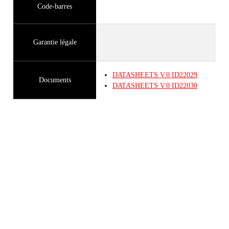
Code-barres
Garantie légale
DATASHEETS
V.0
ID22029
Documents
DATASHEETS
V.0
ID22030