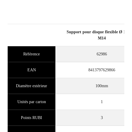
Support pour disque flexible Ø 10
M14
Référence
62986
EAN
8413797629866
Diamètre extérieur
100mm
Unités par carton
1
Points RUBI
3