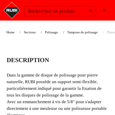
Change Region
Se connecter
Rechercher un produit
Home
Sections
Polissage
Tampons de polissage
Plate
PLATEAU SUPPORT
DESCRIPTION
DISQUE DE
POLISSAGE
Dans la gamme de disque de polissage pour pierre
naturelle, RUBI possède un support semi-flexible,
Dans la gamme de disque de polissage pour pierre
particulièrement indiqué pour garantir la fixation de
naturelle, RUBI possède un support semi-flexible,
tous les disques de polissage de la gamme.
particulièrement indiqué pour garantir la fixation de tous
Avec un emmanchement à vis de 5/8" pour s'adapter
les disques de polissage de la gamme.
directement à une meuleuse ou une polisseuse portable