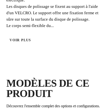
électrique.
Les disques de polissage se fixent au support à l'aide
d'un VELCRO. Le support offre une fixation ferme et
sûre sur toute la surface du disque de polissage.
Le corps semi-flexible du...
VOIR PLUS
EN ENREGISTRANT CE PRODUIT
DANS LE RUBI CLUB
GAGNEZ
JUSQU'À 3
POINTS
RUBI
MODÈLES DE CE
GARANTIE GRATUITE
PRODUIT
PROLONGÉE SUR LES
PRODUITS ÉLIGIBLES
Découvrez l'ensemble complet des options et configurations.