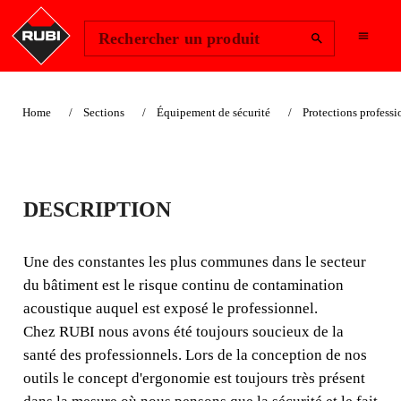
Change Region
Se connecter
Rechercher un produit
Home
Sections
Équipement de sécurité
Protections professi
PROTECTEURS
DESCRIPTION
AUDITIFS
Une des constantes les plus communes dans le secteur
Une des constantes les plus communes dans le secteur du
du bâtiment est le risque continu de contamination
bâtiment est le risque continu de contamination
acoustique auquel est exposé le professionnel.
acoustique auquel est exposé le professionnel.
Chez RUBI nous avons été toujours soucieux de la
santé des professionnels. Lors de la conception de nos
outils le concept d'ergonomie est toujours très présent