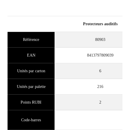
Protecteurs auditifs
Référence
80903
EAN
8413797809039
Unités par carton
6
Unités par palette
216
Points RUBI
2
Code-barres