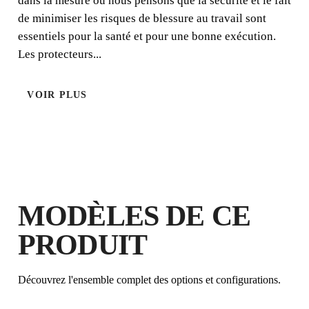
dans la mesure où nous pensons que la sécurité et le fait
de minimiser les risques de blessure au travail sont
essentiels pour la santé et pour une bonne exécution.
Les protecteurs...
VOIR PLUS
EN ENREGISTRANT CE PRODUIT
DANS LE RUBI CLUB
GAGNEZ
JUSQU'À 2
POINTS
RUBI
MODÈLES DE CE
GARANTIE GRATUITE
PROLONGÉE SUR LES
PRODUIT
PRODUITS ÉLIGIBLES
Découvrez l'ensemble complet des options et configurations.