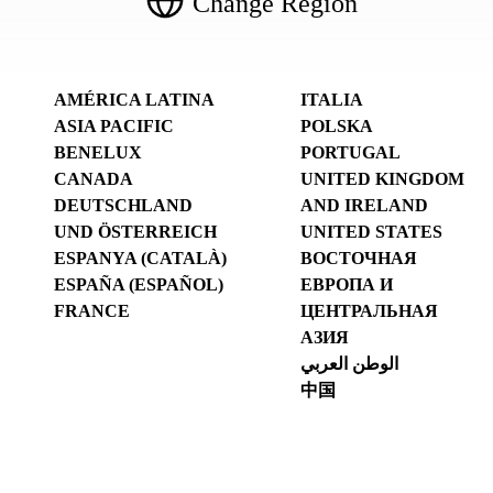
Change Region
AMÉRICA LATINA
ITALIA
ASIA PACIFIC
POLSKA
BENELUX
PORTUGAL
CANADA
UNITED KINGDOM
DEUTSCHLAND
AND IRELAND
UND ÖSTERREICH
UNITED STATES
ESPANYA (CATALÀ)
ВОСТОЧНАЯ
ESPAÑA (ESPAÑOL)
ЕВРОПА И
FRANCE
ЦЕНТРАЛЬНАЯ
АЗИЯ
الوطن العربي
中国