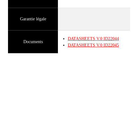
Garantie légale
DATASHEETS
V.0
ID22044
Documents
DATASHEETS
V.0
ID22045