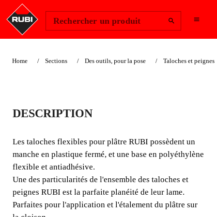
Change Region
Se connecter
Rechercher un produit
Home
Sections
Des outils, pour la pose
Taloches et peignes
TALOCHES
DESCRIPTION
FLEXIBLES POUR
PLÂTRE
Les taloches flexibles pour plâtre RUBI possèdent un
manche en plastique fermé, et une base en polyéthylène
Les taloches flexibles pour plâtre RUBI possèdent un
flexible et antiadhésive.
manche en plastique fermé, et une base en polyéthylène
Une des particularités de l'ensemble des taloches et
flexible et antiadhésive.
peignes RUBI est la parfaite planéité de leur lame.
Parfaites pour l'application et l'étalement du plâtre sur