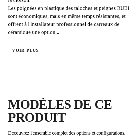
la cloison.
Les poignées en plastique des taloches et peignes RUBI
sont économiques, mais en même temps résistantes, et
offrent à l'installateur professionnel de carreaux de
céramique une option...
VOIR PLUS
EN ENREGISTRANT CE PRODUIT
DANS LE RUBI CLUB
GAGNEZ
JUSQU'À 3
POINTS
RUBI
MODÈLES DE CE
GARANTIE GRATUITE
PRODUIT
PROLONGÉE SUR LES
PRODUITS ÉLIGIBLES
Découvrez l'ensemble complet des options et configurations.