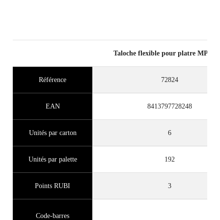
Taloche flexible pour platre MP FI
Référence
72824
EAN
8413797728248
Unités par carton
6
Unités par palette
192
Points RUBI
3
Code-barres