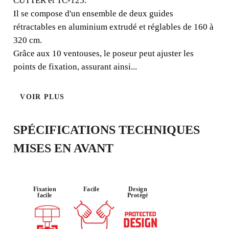
CUTTER et TC-125.
de grès céram de grand format et d'épaisseur fine pouvant
Il se compose d'un ensemble de deux guides
atteindre 320 cm de longueur.
rétractables en aluminium extrudé et réglables de 160 à
320 cm.
Grâce aux 10 ventouses, le poseur peut ajuster les
points de fixation, assurant ainsi...
USAGE :
TRANSPORT
LÉGER
OCCASIONN
ABLE
VOIR PLUS
EL
SPÉCIFICATIONS TECHNIQUES
MISES EN AVANT
Fixation
Facile
Design
facile
Protégé
EN ENREGISTRANT CE PRODUIT