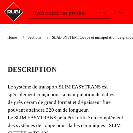
Change Region
Se connecter
Rechercher un produit
Home
Sections
SLAB SYSTEM. Coupe et manipulation de grands 
TRANSPORTEUR
DESCRIPTION
SLIM EASYTRANS
Le système de transport SLIM EASYTRANS est
POUR LE TRANSPORT DE
spécialement conçu pour la manipulation de dalles
CARREAUX EN CÉRAME DE
de grès céram de grand format et d'épaisseur fine
GRANDS FORMATS
pouvant atteindre 320 cm de longueur.
Le SLIM EASYTRANS peut être utilisé en complément
Le système de transport SLIM EASYTRANS est
des systèmes de coupe pour dalles céramiques : SLIM
spécialement conçu pour la manipulation de dalles