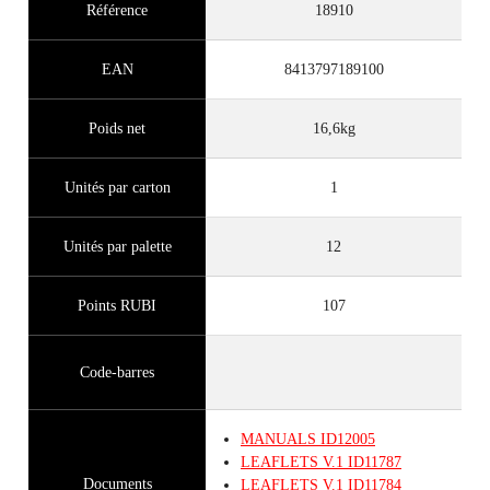
Référence
18910
EAN
8413797189100
Poids net
16,6kg
Unités par carton
1
Unités par palette
12
Points RUBI
107
Code-barres
MANUALS
ID12005
LEAFLETS
V.1
ID11787
Documents
LEAFLETS
V.1
ID11784