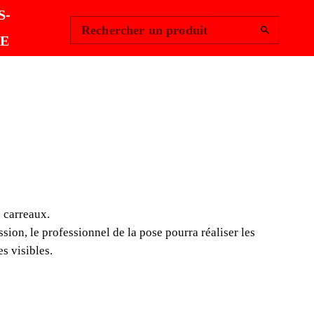
Change Region
Se connecter
|
S-
Rechercher un produit
E
NS EN CARBURE
NGSTÈNE
s carreaux.
e tungstène sont l'option la plus facile et la plus
sion, le professionnel de la pose pourra réaliser les
r des orifices dans les carreaux.
s visibles.