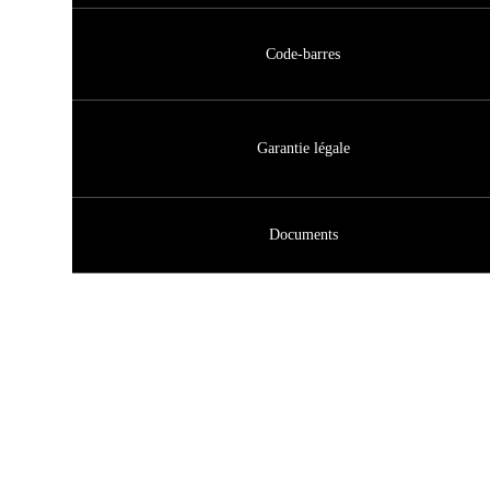
Code-barres
Garantie légale
Documents