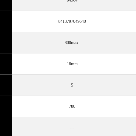
04964
8413797049640
800max.
18mm
5
780
---