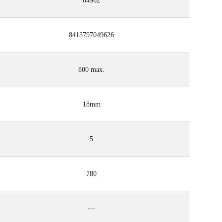
04962
8413797049626
800 max.
18mm
5
780
---