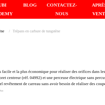
UBI
BLOG
CONTACTEZ-
APRÈ
DEMY
NOUS
VENT
ène
Trépans en carbure de tungstène
TRÉPA
DE TU
s facile et la plus économique pour réaliser des orifices dans le
Les trépans en carbure d
oret centreur (réf. 04992) et une perceuse électrique sans percus
économique pour réalise
el revêtement de carreau sans avoir besoin de réaliser des coupe
...