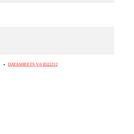
DATASHEETS
V.0
ID22212