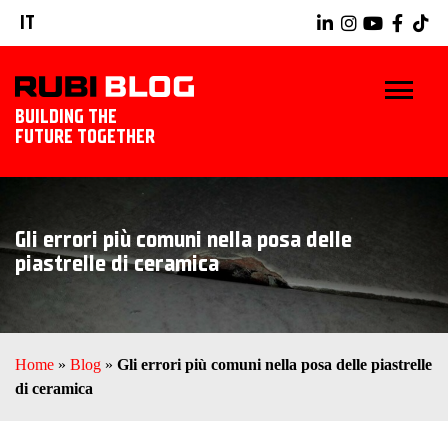
IT
BUILDING THE
FUTURE TOGETHER
BLOG
Gli errori più comuni nella posa delle
TRUCCHI E CONSIGLI
piastrelle di ceramica
IDEE E PROGETTI
PRODOTTI RUBI
Home
»
Blog
»
Gli errori più comuni nella posa delle piastrelle
di ceramica
SCOPRI RUBI