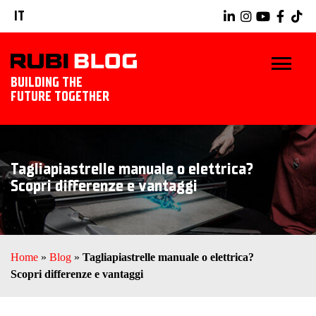
IT
BUILDING THE
FUTURE TOGETHER
BLOG
Tagliapiastrelle manuale o elettrica?
TRUCCHI E CONSIGLI
Scopri differenze e vantaggi
IDEE E PROGETTI
PRODOTTI RUBI
Home
»
Blog
»
Tagliapiastrelle manuale o elettrica?
Scopri differenze e vantaggi
SCOPRI RUBI