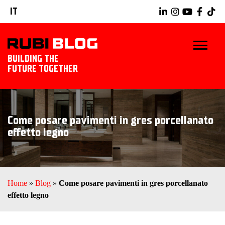
IT
BUILDING THE
FUTURE TOGETHER
BLOG
Come posare pavimenti in gres porcellanato
TRUCCHI E CONSIGLI
effetto legno
IDEE E PROGETTI
PRODOTTI RUBI
Home
»
Blog
»
Come posare pavimenti in gres porcellanato
effetto legno
SCOPRI RUBI