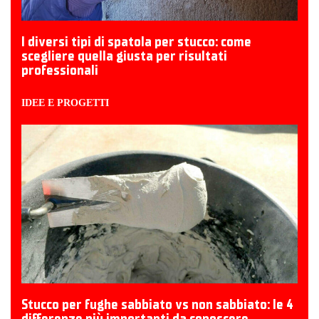
I diversi tipi di spatola per stucco: come
scegliere quella giusta per risultati
professionali
IDEE E PROGETTI
Stucco per fughe sabbiato vs non sabbiato: le 4
differenze più importanti da conoscere