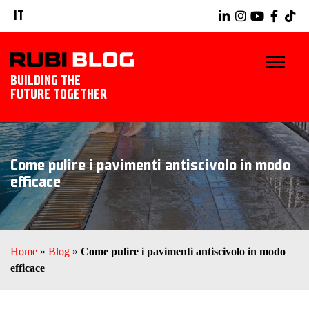
IT
BUILDING THE
FUTURE TOGETHER
BLOG
Come pulire i pavimenti antiscivolo in modo
TRUCCHI E CONSIGLI
efficace
IDEE E PROGETTI
PRODOTTI RUBI
Home
»
Blog
»
Come pulire i pavimenti antiscivolo in modo
efficace
SCOPRI RUBI