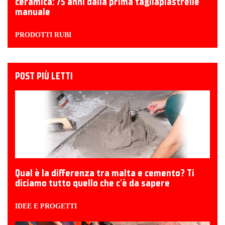
ceramica: 75 anni dalla prima tagliapiastrelle
manuale
PRODOTTI RUBI
POST PIÙ LETTI
Qual è la differenza tra malta e cemento? Ti
diciamo tutto quello che c'è da sapere
IDEE E PROGETTI