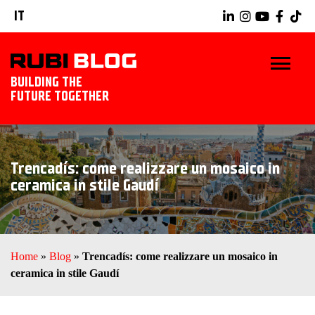
IT
BUILDING THE
FUTURE TOGETHER
BLOG
Trencadís: come realizzare un mosaico in
TRUCCHI E CONSIGLI
ceramica in stile Gaudí
IDEE E PROGETTI
PRODOTTI RUBI
Home
»
Blog
»
Trencadís: come realizzare un mosaico in
ceramica in stile Gaudí
SCOPRI RUBI