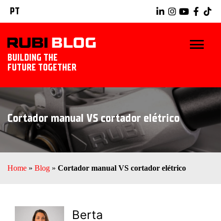
PT
BUILDING THE
FUTURE TOGETHER
INÍCIO
Cortador manual VS cortador elétrico
DICAS E TRUQUES
IDÉIAS TILING
Home
»
Blog
»
Cortador manual VS cortador elétrico
RUBI TOOLS
EXPLORAR RUBI
Berta