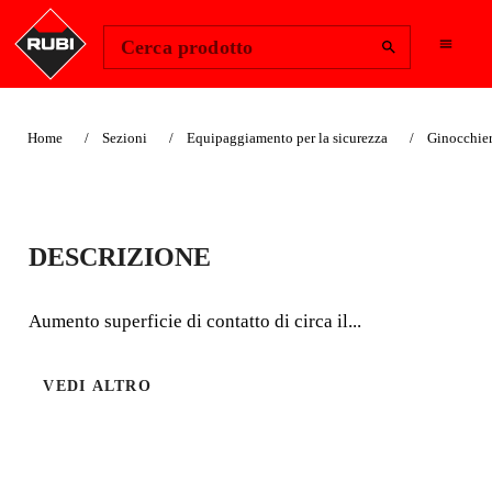
Change Region
Accedi
Cerca prodotto
Home
Sezioni
Equipaggiamento per la sicurezza
Ginocchier
PIANELLE PER
DESCRIZIONE
POSATORE
Aumento superficie di contatto di circa il...
Aumento superficie di contatto di circa il 100%.
VEDI ALTRO