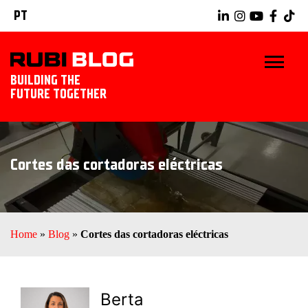
PT
BUILDING THE
FUTURE TOGETHER
INÍCIO
Cortes das cortadoras eléctricas
DICAS E TRUQUES
IDÉIAS TILING
Home
»
Blog
»
Cortes das cortadoras eléctricas
RUBI TOOLS
EXPLORAR RUBI
Berta