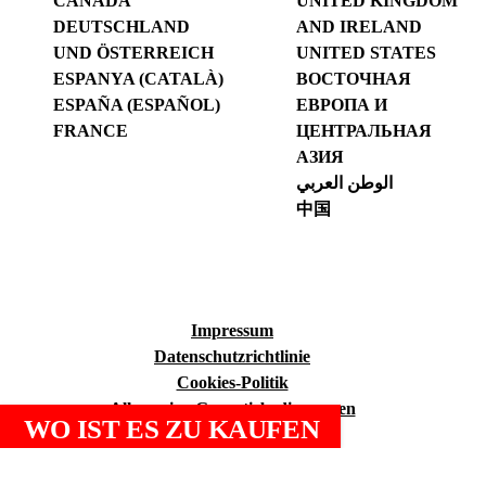
CANADA
UNITED KINGDOM
DEUTSCHLAND
AND IRELAND
UND ÖSTERREICH
UNITED STATES
ESPANYA (CATALÀ)
ВОСТОЧНАЯ
ESPAÑA (ESPAÑOL)
ЕВРОПА И
FRANCE
ЦЕНТРАЛЬНАЯ
АЗИЯ
الوطن العربي
中国
Impressum
Datenschutzrichtlinie
Cookies-Politik
Allgemeine Garantiebedingungen
WO IST ES ZU KAUFEN
RUBI Club Grundsatz
Qualitätspolitik