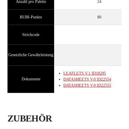
Anzahl pro Palette
24
RUBI-Punkte
80
Strichcode
Gesetzliche Gewährleistung
LEAFLETS
V.1
ID18295
Dokumente
DATASHEETS
V.0
ID22554
DATASHEETS
V.0
ID22555
ZUBEHÖR