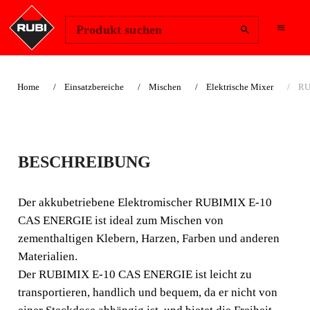
Region ändern
Anmelden
Produkt suchen
Home
Einsatzbereiche
Mischen
Elektrische Mixer
RU
RUBIMIX E-10 CAS
BESCHREIBUNG
ENERGIE
ELEKTRISCHER
Der akkubetriebene Elektromischer RUBIMIX E-10
CAS ENERGIE ist ideal zum Mischen von
AKKU MIXER
zementhaltigen Klebern, Harzen, Farben und anderen
Materialien.
BEWEGUNGSFREIHEIT.
Der RUBIMIX E-10 CAS ENERGIE ist leicht zu
transportieren, handlich und bequem, da er nicht von
Der akkubetriebene Elektromischer RUBIMIX E-10 CAS