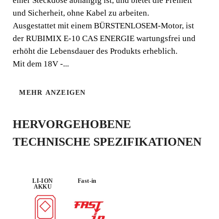
einer Steckdose abhängig ist, und bietet die Freiheit
ENERGIE ist ideal zum Mischen von zementhaltigen
und Sicherheit, ohne Kabel zu arbeiten.
Klebern, Harzen, Farben und anderen Materialien.
Ausgestattet mit einem BÜRSTENLOSEM-Motor, ist
der RUBIMIX E-10 CAS ENERGIE wartungsfrei und
erhöht die Lebensdauer des Produkts erheblich.
Mit dem 18V -...
CAS
MEHR ANZEIGEN
BATTERIE
POWER
LEICHT
KOMPATIBE
L
HERVORGEHOBENE
TECHNISCHE SPEZIFIKATIONEN
LI-ION
Fast-in
AKKU