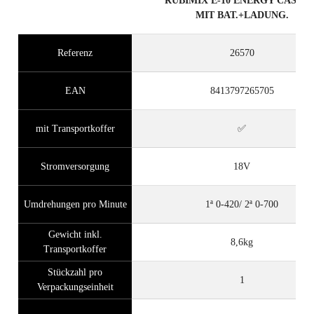
RUBIMIX E-10 ENERGY CASE E
MIT BAT.+LADUNG.
Referenz
26570
EAN
8413797265705
mit Transportkoffer
✅
Stromversorgung
18V
Umdrehungen pro Minute
1ª 0-420/ 2ª 0-700
Gewicht inkl.
8,6kg
Transportkoffer
Stückzahl pro
1
Verpackungseinheit