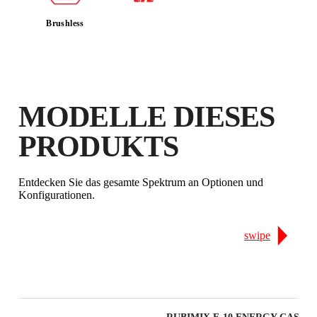
DURCH DIE REGISTRIERUNG
Brushless
DIESES PRODUKTS IM RUBI CLUB
VERDIENEN SIE
BIS ZU 80
RUBI PUNKTE
KOSTENLOSE
GARANTIEVERLÄNGERUNG
MODELLE DIESES
FÜR BERECHTIGTE
PRODUKTE
PRODUKTS
Entdecken Sie das gesamte Spektrum an Optionen und
Konfigurationen.
swipe