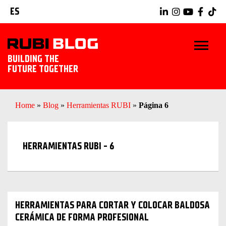
ES
BUILDING THE
FUTURE TOGETHER
INICIO
Home
»
Blog
»
Herramientas RUBI
»
Página 6
TRUCOS Y CONSEJOS
HERRAMIENTAS RUBI - 6
IDEAS Y PROYECTOS
HERRAMIENTAS RUBI
EXPLORAR RUBI
HERRAMIENTAS PARA CORTAR Y COLOCAR BALDOSA
CERÁMICA DE FORMA PROFESIONAL