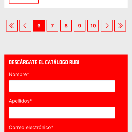
6
7
8
9
10
DESCÁRGATE EL CATÁLOGO RUBI
Nombre
*
Apellidos
*
Correo electrónico
*