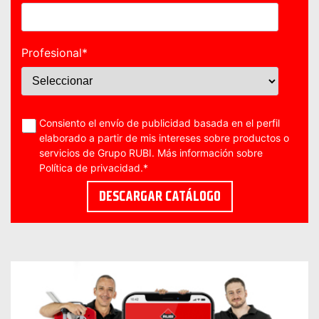
Profesional
*
Consiento el envío de publicidad basada en el perfil
elaborado a partir de mis intereses sobre productos o
servicios de Grupo RUBI. Más información sobre
Política de privacidad
.
*