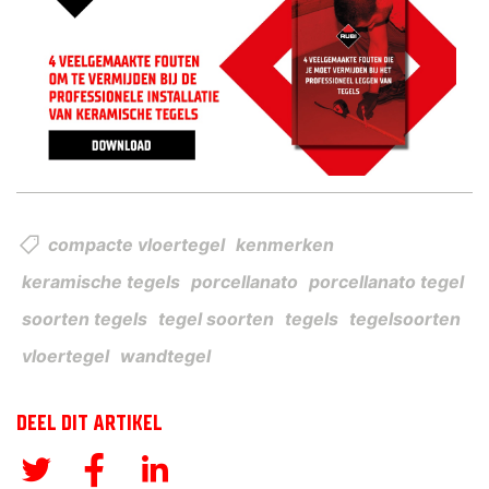
compacte vloertegel
kenmerken
keramische tegels
porcellanato
porcellanato tegel
soorten tegels
tegel soorten
tegels
tegelsoorten
vloertegel
wandtegel
DEEL DIT ARTIKEL