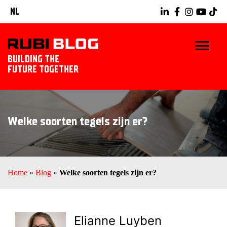
NL
BUILDING THE
FUTURE TOGETHER
HOME
Welke soorten tegels zijn er?
TIPS & TRICKS
RUBI GEREEDSCHAPPEN
Home
»
Blog
»
Welke soorten tegels zijn er?
TEGELWERK IDEEËN
ONTDEK RUBI
Elianne Luyben