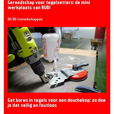
Gereedschap voor tegelzetters: de mini
werkplaats van RUBI
RUBI Gereedschappen
Gat boren in tegels voor een douchekop: zo doe
je dat veilig en foutloos