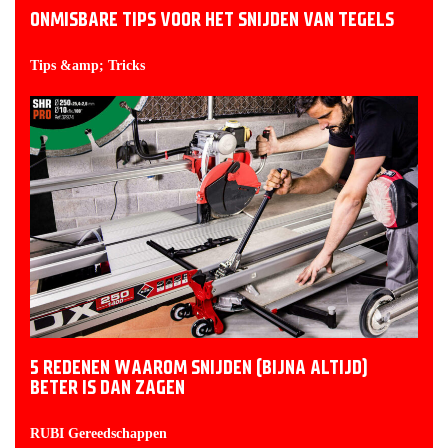
ONMISBARE TIPS VOOR HET SNIJDEN VAN TEGELS
Tips &amp; Tricks
5 REDENEN WAAROM SNIJDEN (BIJNA ALTIJD)
BETER IS DAN ZAGEN
RUBI Gereedschappen