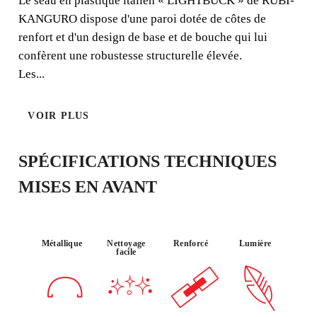
Le seau en plastique italien « LIGHTBUCK » de RUBI-
KANGURO dispose d'une paroi dotée de côtes de
renfort et d'un design de base et de bouche qui lui
confèrent une robustesse structurelle élevée.
Les...
VOIR PLUS
SPÉCIFICATIONS TECHNIQUES
EN ENREGISTRANT CE PRODUIT
DANS LE RUBI CLUB
MISES EN AVANT
GAGNEZ
JUSQU'À 1
POINTS
RUBI
GARANTIE GRATUITE
Métallique
Nettoyage
Renforcé
Lumière
PROLONGÉE SUR LES
facile
PRODUITS ÉLIGIBLES