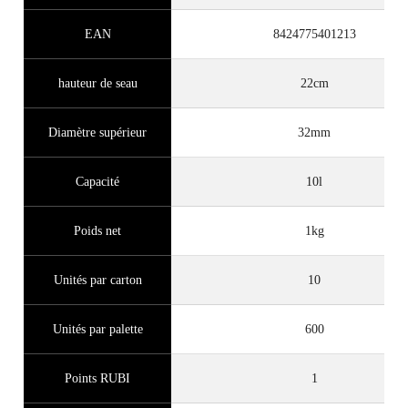
EAN
8424775401213
hauteur de seau
22cm
Diamètre supérieur
32mm
Capacité
10l
Poids net
1kg
Unités par carton
10
Unités par palette
600
Points RUBI
1