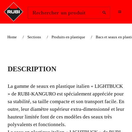
Change Region
Se connecter
Rechercher un produit
Home
Sections
Produits en plastique
Bacs et seaux en plast
SEAU PLASTIQUE «
DESCRIPTION
ITALIEN » (10 L)
La gamme de seaux en plastique italien « LIGHTBUCK
La gamme de seaux en plastique italien « LIGHTBUCK
» de RUBI-KANGURO est spécialement appréciée pour
» de RUBI-KANGURO est spécialement appréciée pour
sa stabilité, sa taille compacte et son transport facile. En
sa stabilité, sa taille compacte et son transport facile. En
outre, leur diamètre supérieur extra-dimensionné et leur
outre, leur diamètre supérieur extra-dimensionné et leur
hauteur limitée font de ces modèles des seaux très
hauteur limitée font de ces modèles des seaux très
polyvalents et fonctionnels.
polyvalents et fonctionnels.