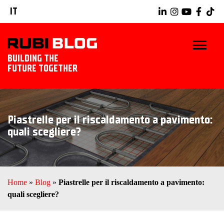
IT
BUILDING THE
FUTURE TOGETHER
BLOG
Piastrelle per il riscaldamento a pavimento:
TRUCCHI E CONSIGLI
quali scegliere?
IDEE E PROGETTI
PRODOTTI RUBI
Home
»
Blog
»
Piastrelle per il riscaldamento a pavimento:
quali scegliere?
SCOPRI RUBI