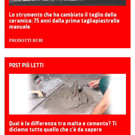
Lo strumento che ha cambiato il taglio della
ceramica: 75 anni dalla prima tagliapiastrelle
manuale
PRODOTTI RUBI
POST PIÙ LETTI
Qual è la differenza tra malta e cemento? Ti
diciamo tutto quello che c'è da sapere