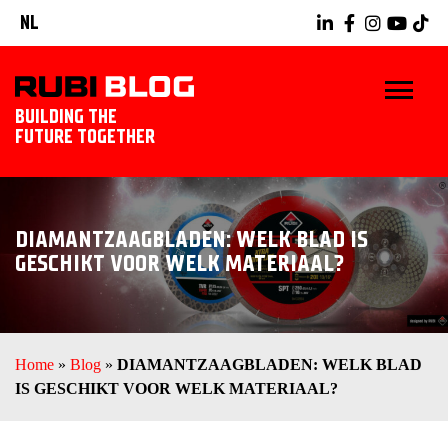
NL
BUILDING THE
FUTURE TOGETHER
HOME
DIAMANTZAAGBLADEN: WELK BLAD IS
TIPS & TRICKS
GESCHIKT VOOR WELK MATERIAAL?
RUBI GEREEDSCHAPPEN
TEGELWERK IDEEËN
Home
»
Blog
»
DIAMANTZAAGBLADEN: WELK BLAD
IS GESCHIKT VOOR WELK MATERIAAL?
ONTDEK RUBI