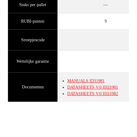
Stuks per pallet
---
RUBI-punten
9
Streepjescode
Wettelijke garantie
MANUALS
ID11981
Documenten
DATASHEETS
V.0
ID21981
DATASHEETS
V.0
ID21982