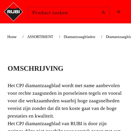
Change Region
Inloggen
Product zoeken
Home
ASSORTIMENT
Diamantzaagbladen
Diamantzaagbl
DIAMANTZAAGBLA
OMSCHRIJVING
D KERAMIEK J-
SLOT (CPJ)
Het CPJ diamantzaagblad wordt met name aanbevolen
voor rechte zaagsneden in porseleinen tegels en vooral
Het CPJ diamantzaagblad wordt met name aanbevolen
voor die werkzaamheden waarbij hoge zaagsnelheden
voor rechte zaagsneden in porseleinen tegels en vooral
vereist zijn zonder dat dit ten koste gaat van de hoge
voor die werkzaamheden waarbij hoge zaagsnelheden
prestaties en kwaliteit.
vereist zijn zonder dat dit ten koste gaat van de hoge
Het CPJ diamantzaagblad van RUBI is door zijn
prestaties en kwaliteit.