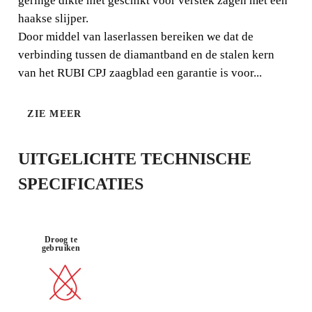
geringe dikte niet geschikt voor verstek zagen met een
haakse slijper.
Door middel van laserlassen bereiken we dat de
verbinding tussen de diamantband en de stalen kern
van het RUBI CPJ zaagblad een garantie is voor...
GOEDE
PORSELEIN
SNEL
AFWERKIN
G
ZIE MEER
UITGELICHTE TECHNISCHE
SPECIFICATIES
Droog te
gebruiken
DOOR DIT PRODUCT TE
REGISTREREN BIJ DE CLUB RUBI
VERDIEN
TOT 9
RUBI
PUNTEN