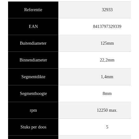
Referentie
32933
EAN
8413797329339
Buitendiameter
125mm
Binnendiameter
22,2mm
Segmentdikte
1,4mm
Segmenthoogte
8mm
rpm
12250 max.
Stuks per doos
5