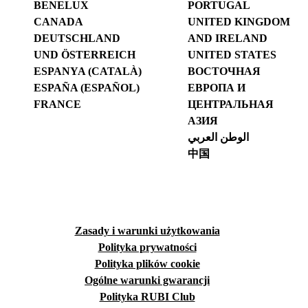
BENELUX
PORTUGAL
CANADA
UNITED KINGDOM
DEUTSCHLAND
AND IRELAND
UND ÖSTERREICH
UNITED STATES
ESPANYA (CATALÀ)
ВОСТОЧНАЯ
ESPAÑA (ESPAÑOL)
ЕВРОПА И
FRANCE
ЦЕНТРАЛЬНАЯ
АЗИЯ
الوطن العربي
中国
Zasady i warunki użytkowania
Polityka prywatności
Polityka plików cookie
Ogólne warunki gwarancji
Polityka RUBI Club