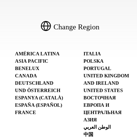
Change Region
AMÉRICA LATINA
ITALIA
ASIA PACIFIC
POLSKA
BENELUX
PORTUGAL
CANADA
UNITED KINGDOM
DEUTSCHLAND
AND IRELAND
UND ÖSTERREICH
UNITED STATES
ESPANYA (CATALÀ)
ВОСТОЧНАЯ
ESPAÑA (ESPAÑOL)
ЕВРОПА И
FRANCE
ЦЕНТРАЛЬНАЯ
АЗИЯ
الوطن العربي
中国