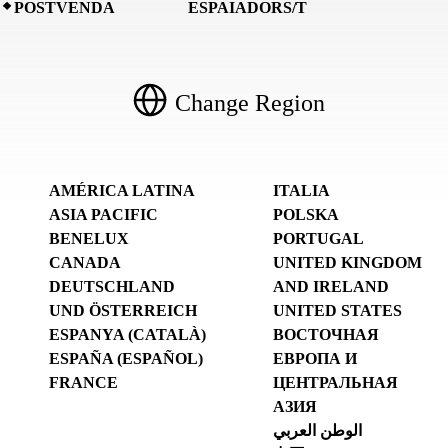
POSTVENDA
ESPAIADORS/T
Change Region
AMÉRICA LATINA
ITALIA
ASIA PACIFIC
POLSKA
BENELUX
PORTUGAL
CANADA
UNITED KINGDOM
DEUTSCHLAND
AND IRELAND
UND ÖSTERREICH
UNITED STATES
ESPANYA (CATALÀ)
ВОСТОЧНАЯ
ESPAÑA (ESPAÑOL)
ЕВРОПА И
FRANCE
ЦЕНТРАЛЬНАЯ
АЗИЯ
الوطن العربي