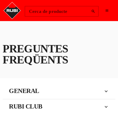
Change Region
Inicia la sessió
Cerca de producte
PREGUNTES
FREQÜENTS
GENERAL
RUBI CLUB