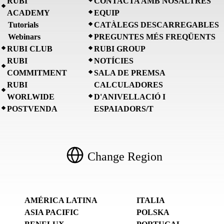
RUBI
CONTACTA AMB NOSALTRES
ACADEMY
EQUIP
Tutorials
CATÀLEGS DESCARREGABLES
Webinars
PREGUNTES MÉS FREQÜENTS
RUBI CLUB
RUBI GROUP
RUBI
NOTÍCIES
COMMITMENT
SALA DE PREMSA
RUBI
CALCULADORES
WORLWIDE
D'ANIVELLACIÓ I
POSTVENDA
ESPAIADORS/T
Change Region
AMÉRICA LATINA
ITALIA
ASIA PACIFIC
POLSKA