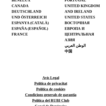
BENELUX
PORTUGAL
CANADA
UNITED KINGDOM
DEUTSCHLAND
AND IRELAND
UND ÖSTERREICH
UNITED STATES
ESPANYA (CATALÀ)
ВОСТОЧНАЯ
ESPAÑA (ESPAÑOL)
ЕВРОПА И
FRANCE
ЦЕНТРАЛЬНАЯ
АЗИЯ
الوطن العربي
中国
Avís Legal
Política de privacitat
Política de cookies
Condicions generals de garantia
Política del RUBI Club