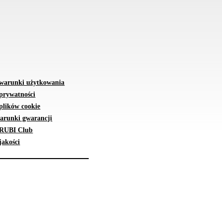
 warunki użytkowania
 prywatności
plików cookie
arunki gwarancji
 RUBI Club
jakości