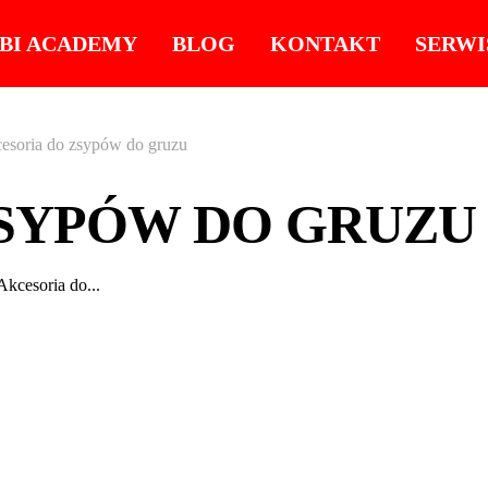
BI ACADEMY
BLOG
KONTAKT
SERWI
esoria do zsypów do gruzu
ZSYPÓW DO GRUZU
cesoria do...