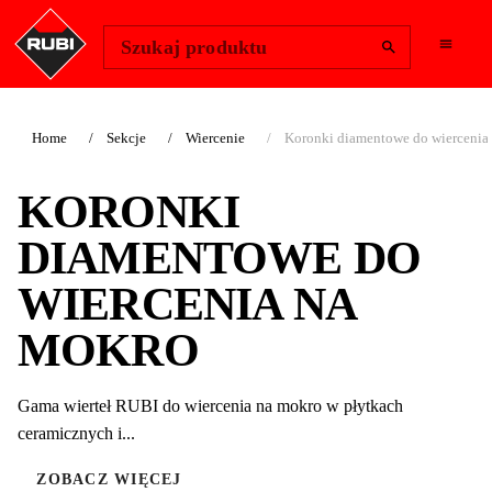
Change Region
Zaloguj się
Szukaj produktu
Home
Sekcje
Wiercenie
Koronki diamentowe do wiercenia
KORONKI
DIAMENTOWE DO
WIERCENIA NA
MOKRO
Gama wierteł RUBI do wiercenia na mokro w płytkach
ceramicznych i...
ZOBACZ WIĘCEJ