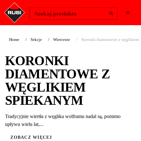
Change Region
Zaloguj się
Szukaj produktu
Home
Sekcje
Wiercenie
Koronki diamentowe z węglikiem
KORONKI
DIAMENTOWE Z
WĘGLIKIEM
SPIEKANYM
Tradycyjnie wiertła z węglika wolframu nadal są, pomimo
upływu wielu lat,...
ZOBACZ WIĘCEJ