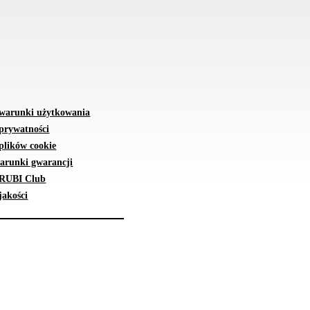
 warunki użytkowania
 prywatności
plików cookie
arunki gwarancji
 RUBI Club
jakości