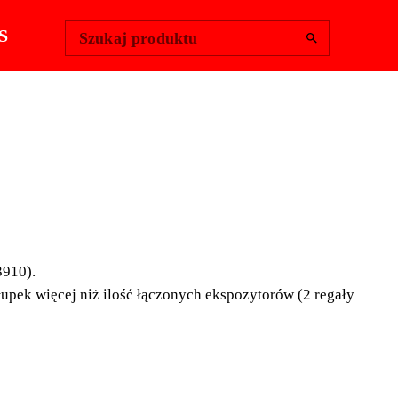
Change Region
Zaloguj się
|
S
Szukaj produktu
OZYTOR
ARDOWY 650
3910).
łupek więcej niż ilość łączonych ekspozytorów (2 regały
owy 650 mmm.