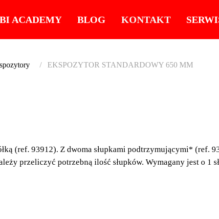
BI ACADEMY
BLOG
KONTAKT
SERWI
spozytory
EKSPOZYTOR STANDARDOWY 650 MM
EKSP
STAND
łką (ref. 93912). Z dwoma słupkami podtrzymującymi* (ref. 9
MM
leży przeliczyć potrzebną ilość słupków. Wymagany jest o 1 s
Ekspozytor standard