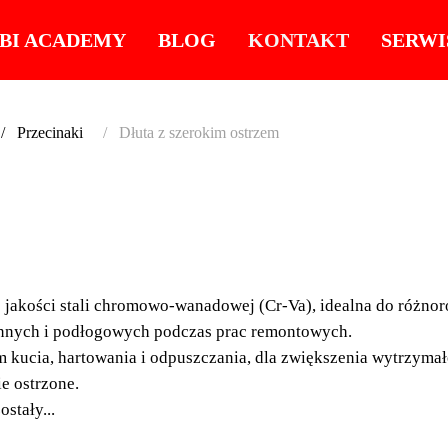
BI ACADEMY
BLOG
KONTAKT
SERWI
Przecinaki
Dłuta z szerokim ostrzem
DŁUTA
OSTR
 jakości stali chromowo-wanadowej (Cr-Va), idealna do różn
Gama dłut z szerokim 
ennych i podłogowych podczas prac remontowych.
chromowo-wanadowej (
 kucia, hartowania i odpuszczania, dla zwiększenia wytrzymał
wykończeniowych.
e ostrzone.
stały...