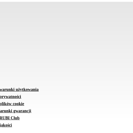
 warunki użytkowania
 prywatności
plików cookie
arunki gwarancji
 RUBI Club
jakości