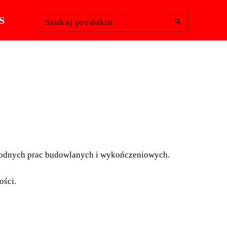
Change Region
Zaloguj się
|
S
Szukaj produktu
 Z SZEROKIM
ZEM
orodnych prac budowlanych i wykończeniowych.
ostrzem, wykonanych z wysokiej jakości stali
Cr-Va), idealna do różnorodnych prac budowlanych i
ości.