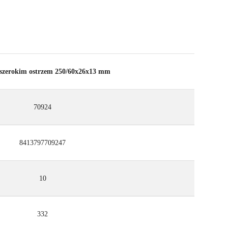
 szerokim ostrzem 250/60x26x13 mm
70924
8413797709247
10
332