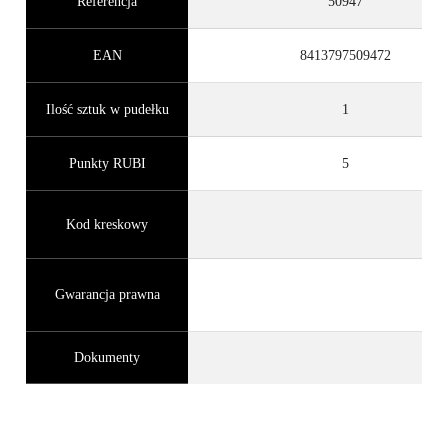
Referencja
50947
EAN
8413797509472
Ilość sztuk w pudełku
1
Punkty RUBI
5
Kod kreskowy
Gwarancja prawna
Dokumenty