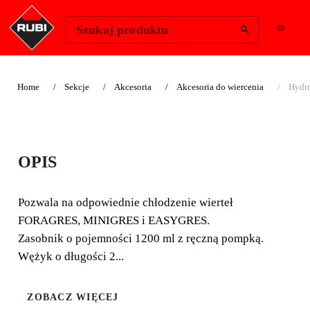
Change Region
Zaloguj się
Szukaj produktu
Home
Sekcje
Akcesoria
Akcesoria do wiercenia
Hydr
HYDRONETKA DO
OPIS
MULTIDRILL
Pozwala na odpowiednie chłodzenie wierteł
Pozwala na odpowiednie chłodzenie wierteł
FORAGRES, MINIGRES i EASYGRES.
FORAGRES, MINIGRES i EASYGRES. Zasobnik o
Zasobnik o pojemności 1200 ml z ręczną pompką.
pojemności 1200 ml z ręczną pompką. Wężyk o długości
Wężyk o długości 2...
2 m.
ZOBACZ WIĘCEJ