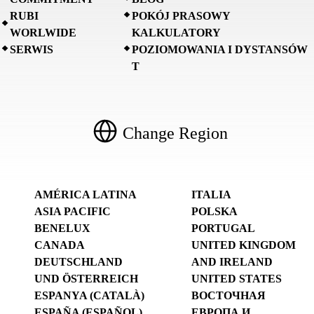
RUBI
POKÓJ PRASOWY
WORLWIDE
KALKULATORY
SERWIS
POZIOMOWANIA I DYSTANSÓW
T
Change Region
AMÉRICA LATINA
ITALIA
ASIA PACIFIC
POLSKA
BENELUX
PORTUGAL
CANADA
UNITED KINGDOM
DEUTSCHLAND
AND IRELAND
UND ÖSTERREICH
UNITED STATES
ESPANYA (CATALÀ)
ВОСТОЧНАЯ
ESPAÑA (ESPAÑOL)
ЕВРОПА И