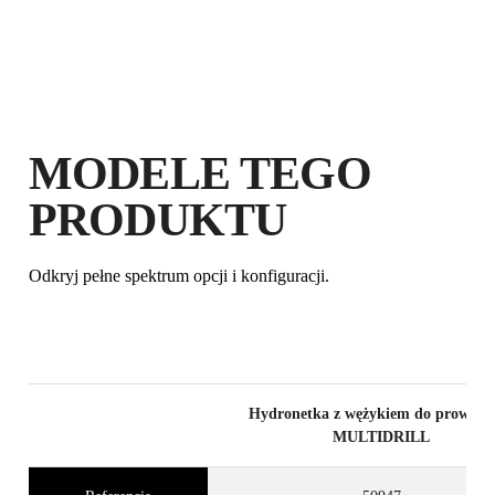
MODELE TEGO
PRODUKTU
ZAREJSTRUJ PRODUKT W RUBI
CLUB
Odkryj pełne spektrum opcji i konfiguracji.
ZDOBĄDŹ
DO 5
PUNKTÓW
RUBI
PRZEDŁUŻ BEZPŁATNIE
GWARANCJĘ
Hydronetka z wężykiem do prowadn
MULTIDRILL