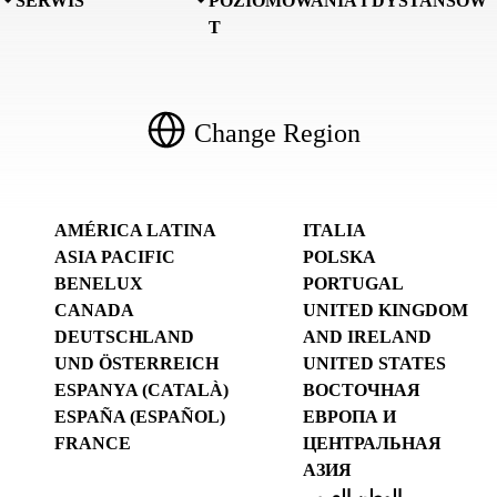
SERWIS
POZIOMOWANIA I DYSTANSÓW
T
Change Region
AMÉRICA LATINA
ITALIA
ASIA PACIFIC
POLSKA
BENELUX
PORTUGAL
CANADA
UNITED KINGDOM
DEUTSCHLAND
AND IRELAND
UND ÖSTERREICH
UNITED STATES
ESPANYA (CATALÀ)
ВОСТОЧНАЯ
ESPAÑA (ESPAÑOL)
ЕВРОПА И
FRANCE
ЦЕНТРАЛЬНАЯ
АЗИЯ
الوطن العربي