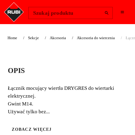
Change Region
Zaloguj się
Szukaj produktu
Home
Sekcje
Akcesoria
Akcesoria do wiercenia
Łączn
ŁĄCZNIK DO
OPIS
WIERTARKI
Łącznik mocujący wiertła DRYGRES do wiertarki
Łącznik mocujący wiertła DRYGRES do wiertarki
elektrycznej.
elektrycznej. Gwint M14. Używać tylko bez udaru.
Gwint M14.
Używać tylko bez...
ZOBACZ WIĘCEJ