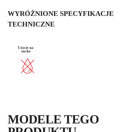
WYRÓŻNIONE SPECYFIKACJE
WIERTARK
MATERIAŁ :
A
GRES
SZLIFIERKA
ELEKTRYCZ
TECHNICZNE
PORCELAN
NA BEZ
OWY
UDARU
Użycie na
sucho
MODELE TEGO
PRODUKTU