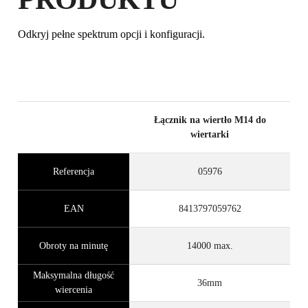
Odkryj pełne spektrum opcji i konfiguracji.
Łącznik na wiertło M14 do
wiertarki
Referencja
05976
EAN
8413797059762
Obroty na minutę
14000 max.
Maksymalna długość
36mm
wiercenia