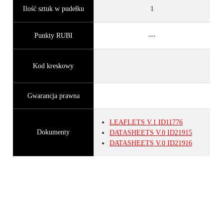
Ilość sztuk w pudełku
1
Punkty RUBI
---
Kod kreskowy
Gwarancja prawna
LEAFLETS
V.1
ID11776
Dokumenty
DATASHEETS
V.0
ID21915
DATASHEETS
V.0
ID21916