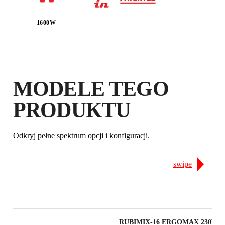
ZAREJSTRUJ PRODUKT W RUBI
1600W
CLUB
ZDOBĄDŹ
DO 46
PUNKTÓW
RUBI
PRZEDŁUŻ BEZPŁATNIE
MODELE TEGO
GWARANCJĘ
PRODUKTU
Odkryj pełne spektrum opcji i konfiguracji.
swipe
RUBIMIX-16 ERGOMAX 230V 50