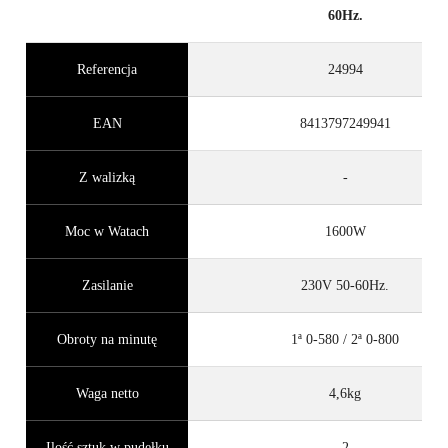
60Hz.
Referencja
24994
EAN
8413797249941
Z walizką
-
Moc w Watach
1600W
Zasilanie
230V 50-60Hz.
Obroty na minutę
1ª 0-580 / 2ª 0-800
Waga netto
4,6kg
Ilość sztuk w pudełku
2