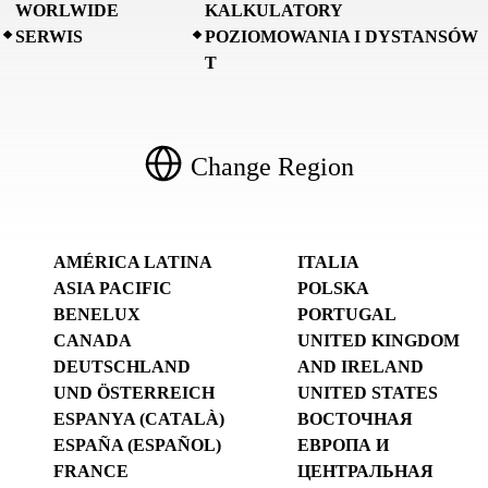
WORLWIDE
KALKULATORY
SERWIS
POZIOMOWANIA I DYSTANSÓW
T
Change Region
AMÉRICA LATINA
ITALIA
ASIA PACIFIC
POLSKA
BENELUX
PORTUGAL
CANADA
UNITED KINGDOM
DEUTSCHLAND
AND IRELAND
UND ÖSTERREICH
UNITED STATES
ESPANYA (CATALÀ)
ВОСТОЧНАЯ
ESPAÑA (ESPAÑOL)
ЕВРОПА И
FRANCE
ЦЕНТРАЛЬНАЯ