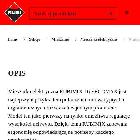
Change Region
Zaloguj się
Szukaj produktu
Home
Sekcje
Mieszanie
Mieszarki elektryczne
Miesz
MIESZARKA
OPIS
ELEKTRYCZNA
RUBIMIX-16
Mieszarka elektryczna RUBIMIX-16 ERGOMAX jest
najlepszym przykładem połączenia innowacyjnych i
ERGOMAX
ergonomicznych rozwiązań w jednym produkcie.
Model ten jako pierwszy na rynku umożliwia regulację
INNOWACYJNA I
wysokości uchwytu. Dzięki temu RUBIMIX zapewnia
ERGONOMICZNA.
ergonomię odpowiadającą na potrzeby każdego