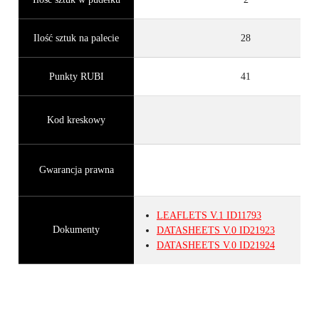
Ilość sztuk na palecie
28
Punkty RUBI
41
Kod kreskowy
Gwarancja prawna
LEAFLETS
V.1
ID11793
Dokumenty
DATASHEETS
V.0
ID21923
DATASHEETS
V.0
ID21924