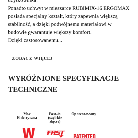
użytkownika.
Mieszarka elektryczna RUBIMIX-16 ERGOMAX jest
Ponadto uchwyt w mieszarce RUBIMIX-16 ERGOMAX
najlepszym przykładem połączenia innowacyjnych i
posiada specjalny kształt, który zapewnia większą
ergonomicznych rozwiązań w jednym produkcie.
stabilność, a dzięki podwójnemu materiałowi w
budowie gwarantuje większy komfort.
Dzięki zastosowanemu...
ZOBACZ WIĘCEJ
MOC
PRZESTAWN
Y
1600W
WYRÓŻNIONE SPECYFIKACJE
TECHNICZNE
Moc
Fast-in
Opatentowany
Elektryczna
(szybkie
złącze)