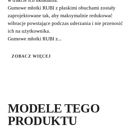
w trakcie ich układania.
Gumowe młotki RUBI z płaskimi obuchami zostały
zaprojektowane tak, aby maksymalnie redukować
wibracje powstające podczas uderzania i nie przenosić
ich na użytkownika.
Gumowe młotki RUBI z...
ZOBACZ WIĘCEJ
ZAREJSTRUJ PRODUKT W RUBI
CLUB
ZDOBĄDŹ
DO 3
PUNKTÓW
RUBI
PRZEDŁUŻ BEZPŁATNIE
MODELE TEGO
GWARANCJĘ
PRODUKTU