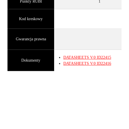
Punkty RUBI
1
Kod kreskowy
Gwarancja prawna
DATASHEETS
V.0
ID22415
Dokumenty
DATASHEETS
V.0
ID22416