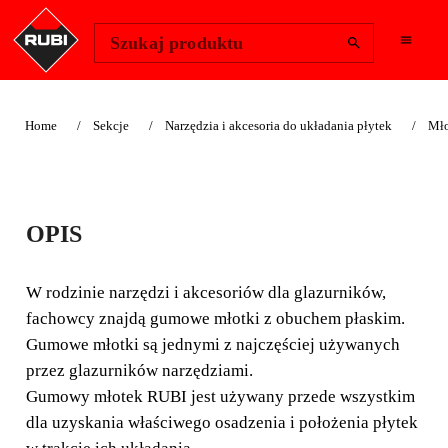
Change Region
Zaloguj się
Szukaj produktu
Home
Sekcje
Narzędzia i akcesoria do układania płytek
Mło
MŁOTKI GUMOWE
OPIS
Z PŁASKIMI
OBUCHAMI
W rodzinie narzędzi i akcesoriów dla glazurników,
fachowcy znajdą gumowe młotki z obuchem płaskim.
W rodzinie narzędzi i akcesoriów dla glazurników,
Gumowe młotki są jednymi z najczęściej używanych
fachowcy znajdą gumowe młotki z obuchem płaskim.
przez glazurników narzędziami.
Gumowy młotek RUBI jest używany przede wszystkim
dla uzyskania właściwego osadzenia i położenia płytek