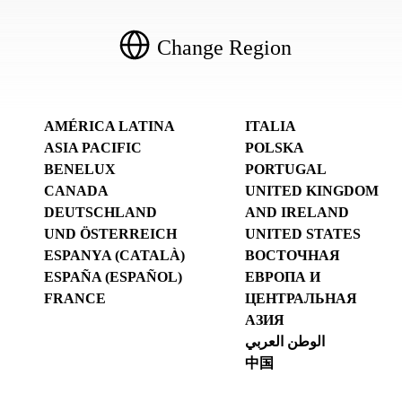
Change Region
AMÉRICA LATINA
ITALIA
ASIA PACIFIC
POLSKA
BENELUX
PORTUGAL
CANADA
UNITED KINGDOM
DEUTSCHLAND
AND IRELAND
UND ÖSTERREICH
UNITED STATES
ESPANYA (CATALÀ)
ВОСТОЧНАЯ
ESPAÑA (ESPAÑOL)
ЕВРОПА И
FRANCE
ЦЕНТРАЛЬНАЯ
АЗИЯ
الوطن العربي
中国