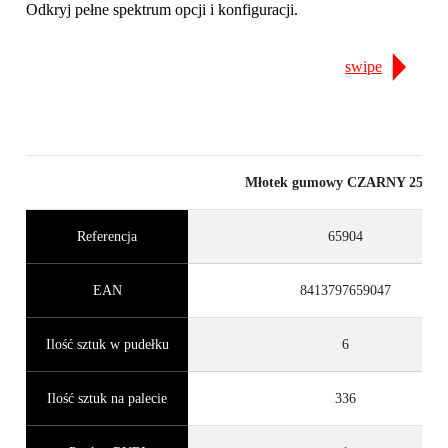
Odkryj pełne spektrum opcji i konfiguracji.
swipe
Młotek gumowy CZARNY 250 g.
Referencja
65904
EAN
8413797659047
Ilość sztuk w pudełku
6
Ilość sztuk na palecie
336