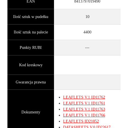
EAN
8413797019490
Ilość sztuk w pudełku
10
Ilość sztuk na palecie
4400
Punkty RUBI
---
Kod kreskowy
Gwarancja prawna
LEAFLETS
V.1
ID11762
LEAFLETS
V.1
ID11761
LEAFLETS
V.1
ID11763
Dokumenty
LEAFLETS
V.1
ID11766
LEAFLETS
ID21052
DATASHEETS
V.0
ID22617