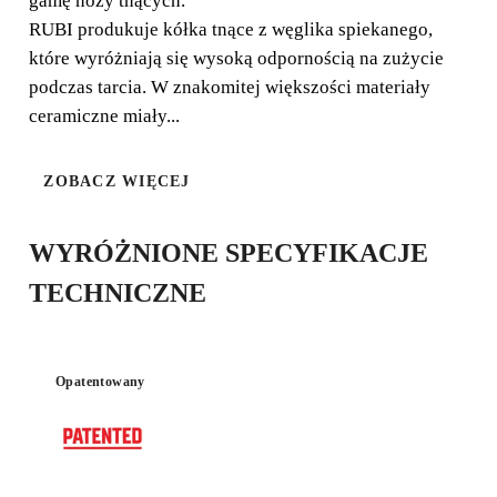
gamę noży tnących.
RUBI produkuje kółka tnące z węglika spiekanego,
GOLD
które wyróżniają się wysoką odpornością na zużycie
podczas tarcia. W znakomitej większości materiały
ceramiczne miały...
ZOBACZ WIĘCEJ
WYRÓŻNIONE SPECYFIKACJE
TECHNICZNE
Opatentowany