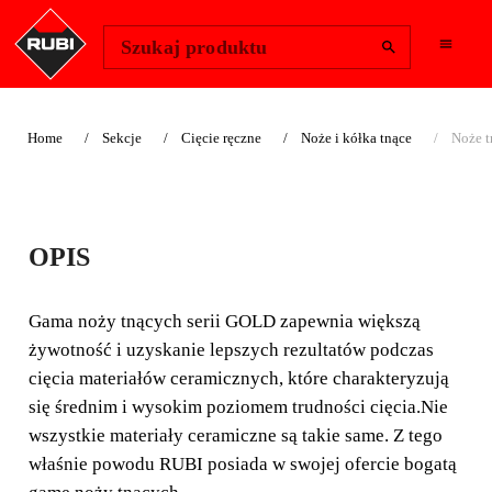
Change Region
Zaloguj się
Szukaj produktu
Home
Sekcje
Cięcie ręczne
Noże i kółka tnące
Noże 
NOŻE TNĄCE GOLD
OPIS
Gama noży tnących serii GOLD zapewnia większą
żywotność i uzyskanie lepszych rezultatów podczas
Gama noży tnących serii GOLD zapewnia większą
cięcia materiałów ceramicznych, które charakteryzują się
żywotność i uzyskanie lepszych rezultatów podczas
średnim i wysokim poziomem trudności cięcia.
cięcia materiałów ceramicznych, które charakteryzują
się średnim i wysokim poziomem trudności cięcia.Nie
wszystkie materiały ceramiczne są takie same. Z tego
właśnie powodu RUBI posiada w swojej ofercie bogatą