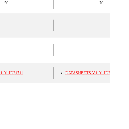
50
70
.1.01
ID21711
DATASHEETS
V.1.01
ID21711