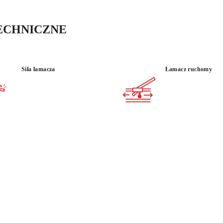
na bezpośrednie obserw
ECHNICZNE
Siła łamacza
Łamacz ruchomy
MATERIAŁ
UŻYTKOWANIE :
J
GRES
PROFESJONALNE
PORCELAN
ZA
Z