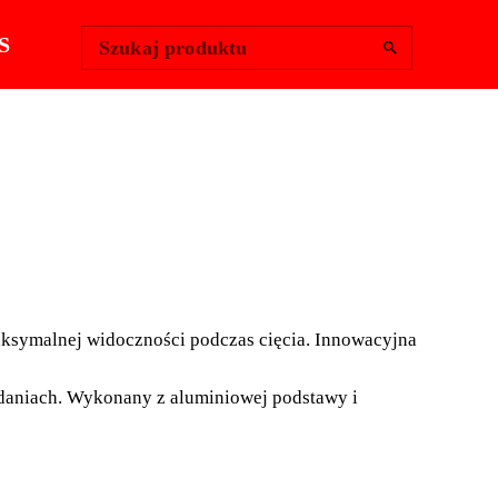
Change Region
Zaloguj się
|
S
Szukaj produktu
KA KONSTRUKCJA I
ksymalnej widoczności podczas cięcia. Innowacyjna
A WIDOCZNOŚĆ LINII
adaniach. Wykonany z aluminiowej podstawy i
BI RWK to nowa generacja przecinarek ręcznych
 w celu zapewnienia maksymalnej widoczności
innowacyjnej asymetrycznej konstrukcji, która pozwala