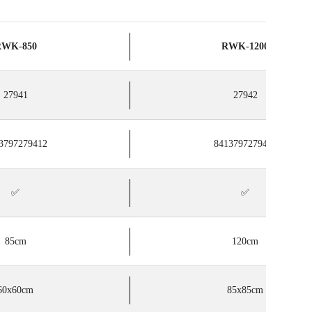
RWK-850
RWK-1200
27941
27942
3797279412
8413797279429
✅
✅
85cm
120cm
60x60cm
85x85cm