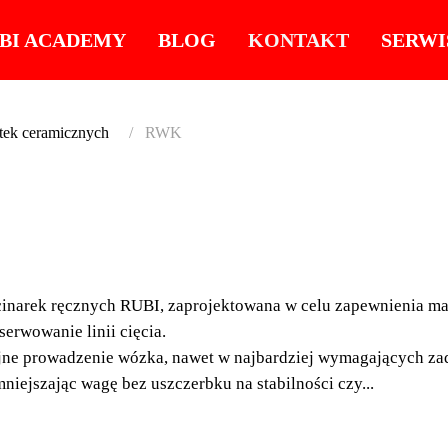
BI ACADEMY
BLOG
KONTAKT
SERWI
ytek ceramicznych
RWK
RWK
ULTRALEK
cinarek ręcznych RUBI, zaprojektowana w celu zapewnienia ma
DOSKONAŁ
erwowanie linii cięcia.
CIĘCIA
yjne prowadzenie wózka, nawet w najbardziej wymagających z
niejszając wagę bez uszczerbku na stabilności czy...
Przecinarki ręczne RU
RUBI, zaprojektowana
podczas cięcia dzięki 