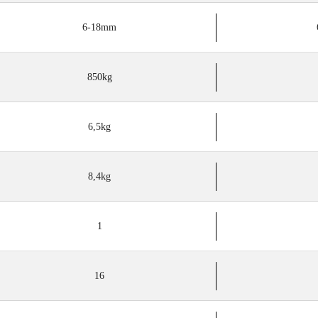
6-18mm
850kg
6,5kg
8,4kg
1
16