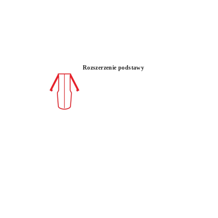
owanie linii cięcia.
Rozszerzenie podstawy
 :
WIDOCZNOŚĆ
EDNOPROWADNICOWA
LEKKI
CIĘCIA
OWY
REJSTRUJ PRODUKT W RUBI CLUB
DOBĄDŹ
DO 70
PUNKTÓW RUBI