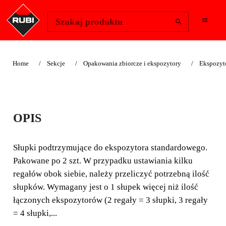
Change Region
Zaloguj się
Szukaj produktu
Home
Sekcje
Opakowania zbiorcze i ekspozytory
Ekspozyt
SŁUPKI
OPIS
PODTRZYMUJĄCE
DO EKSPOZYTORA
Słupki podtrzymujące do ekspozytora standardowego.
Pakowane po 2 szt. W przypadku ustawiania kilku
Słupki podtrzymujące do ekspozytora standardowego.
regałów obok siebie, należy przeliczyć potrzebną ilość
słupków. Wymagany jest o 1 słupek więcej niż ilość
łączonych ekspozytorów (2 regały = 3 słupki, 3 regały
= 4 słupki,...