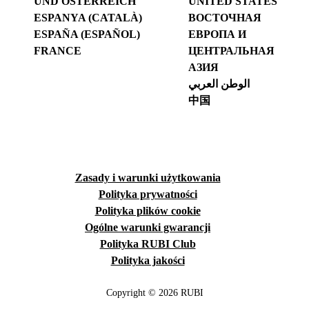
UND ÖSTERREICH
UNITED STATES
ESPANYA (CATALÀ)
ВОСТОЧНАЯ
ESPAÑA (ESPAÑOL)
ЕВРОПА И
FRANCE
ЦЕНТРАЛЬНАЯ
АЗИЯ
الوطن العربي
中国
Zasady i warunki użytkowania
Polityka prywatności
Polityka plików cookie
Ogólne warunki gwarancji
Polityka RUBI Club
Polityka jakości
Copyright © 2026 RUBI