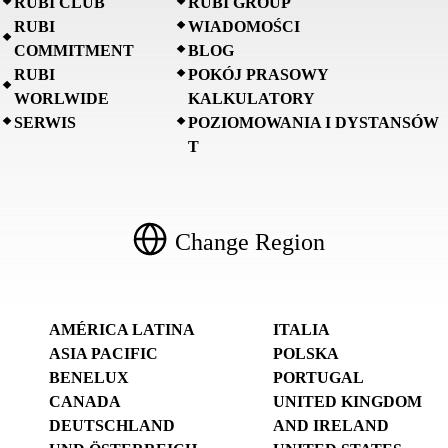
RUBI CLUB
RUBI GROUP
RUBI
WIADOMOŚCI
COMMITMENT
BLOG
RUBI
POKÓJ PRASOWY
WORLWIDE
KALKULATORY
SERWIS
POZIOMOWANIA I DYSTANSÓW
T
Change Region
AMÉRICA LATINA
ITALIA
ASIA PACIFIC
POLSKA
BENELUX
PORTUGAL
CANADA
UNITED KINGDOM
DEUTSCHLAND
AND IRELAND