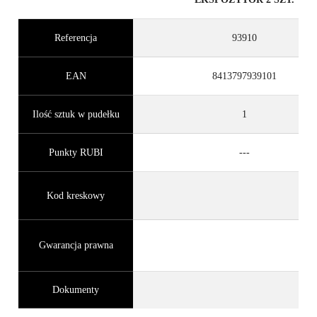
Referencja
93910
EAN
8413797939101
Ilość sztuk w pudełku
1
Punkty RUBI
---
Kod kreskowy
Gwarancja prawna
Dokumenty