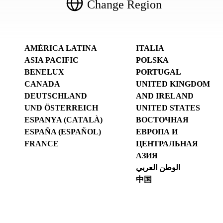
Change Region
AMÉRICA LATINA
ITALIA
ASIA PACIFIC
POLSKA
BENELUX
PORTUGAL
CANADA
UNITED KINGDOM
DEUTSCHLAND
AND IRELAND
UND ÖSTERREICH
UNITED STATES
ESPANYA (CATALÀ)
ВОСТОЧНАЯ
ESPAÑA (ESPAÑOL)
ЕВРОПА И
FRANCE
ЦЕНТРАЛЬНАЯ
АЗИЯ
الوطن العربي
中国