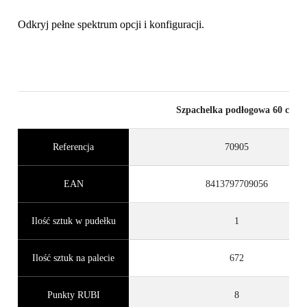
Odkryj pełne spektrum opcji i konfiguracji.
Szpachelka podłogowa 60 cm
Referencja
70905
EAN
8413797709056
Ilość sztuk w pudełku
1
Ilość sztuk na palecie
672
Punkty RUBI
8