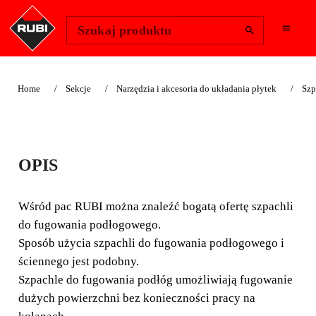
Change Region
Zaloguj się
Szukaj produktu
Home
Sekcje
Narzędzia i akcesoria do układania płytek
Szp
SZPACHELKI DO
OPIS
PŁYTEK
PODŁOGOWYCH
Wśród pac RUBI można znaleźć bogatą ofertę szpachli
do fugowania podłogowego.
Wśród pac RUBI można znaleźć bogatą ofertę szpachli
Sposób użycia szpachli do fugowania podłogowego i
do fugowania podłogowego. Sposób użycia szpachli do
ściennego jest podobny.
fugowania podłogowego i ściennego jest podobny.
Szpachle do fugowania podłóg umożliwiają fugowanie
dużych powierzchni bez konieczności pracy na