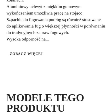
kolanach.
Aluminiowy uchwyt z miękkim gumowym
wykończeniem umożliwia pracę na stojąco.
Szpachle do fugowania podłóg są również stosowane
do aplikowania fug o większej płynności w porównaniu
do tradycyjnych zapraw fugowych.
Wysoka odporność na...
ZOBACZ WIĘCEJ
ZAREJSTRUJ PRODUKT W RUBI
CLUB
ZDOBĄDŹ
DO 8
PUNKTÓW
RUBI
PRZEDŁUŻ BEZPŁATNIE
GWARANCJĘ
MODELE TEGO
PRODUKTU