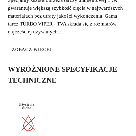
Specjalny kształt obrzeża tarczy diamentowej TVA
granit, łupek, gres porcelanowy, kamień naturalny i
gwarantuje większą szybkość cięcia w najtwardszych
spiekany.
materiałach bez utraty jakości wykończenia. Gama
tarcz TURBO VIPER - TVA składa się z rozmiarów
najczęściej uzywanych...
ZOBACZ WIĘCEJ
DOBRA
TWARDY
JAKOŚĆ
MARMUR
SZYBKA
MATERIAŁ
WYKOŃCZE
NIA
WYRÓŻNIONE SPECYFIKACJE
TECHNICZNE
Użycie na
sucho