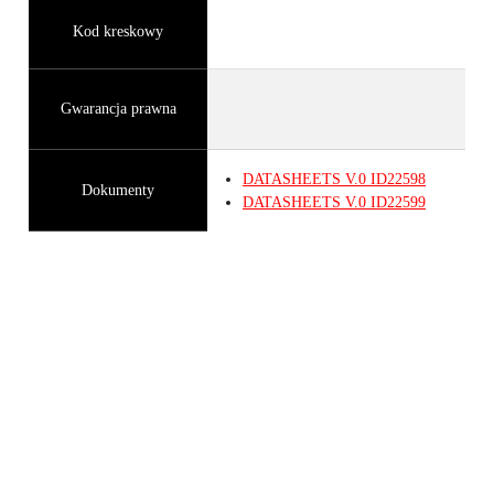
Kod kreskowy
Gwarancja prawna
DATASHEETS
V.0
ID22598
Dokumenty
DATASHEETS
V.0
ID22599