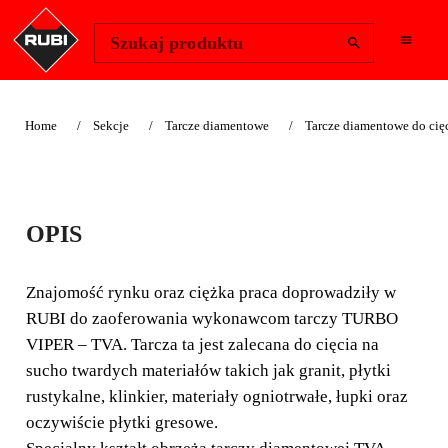
Change Region
Zaloguj się
Szukaj produktu
Home
Sekcje
Tarcze diamentowe
Tarcze diamentowe do cię
TARCZA
OPIS
DIAMENTOWA DO
MATERIAŁÓW
Znajomość rynku oraz ciężka praca doprowadziły w
RUBI do zaoferowania wykonawcom tarczy TURBO
TWARDYCH, MINI
VIPER – TVA. Tarcza ta jest zalecana do cięcia na
VIPER (TVA)
sucho twardych materiałów takich jak granit, płytki
rustykalne, klinkier, materiały ogniotrwałe, łupki oraz
oczywiście płytki gresowe.
Tarcza zalecana do cięcia twardych materiałów takich jak