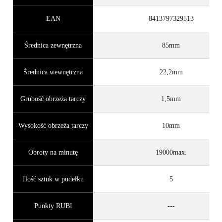
EAN
8413797329513
Średnica zewnętrzna
85mm
Średnica wewnętrzna
22,2mm
Grubość obrzeża tarczy
1,5mm
Wysokość obrzeża tarczy
10mm
Obroty na minutę
19000max.
Ilość sztuk w pudełku
5
Punkty RUBI
---