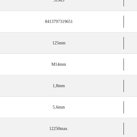
31965
8413797319651
125mm
M14mm
1,8mm
5,6mm
12250max.