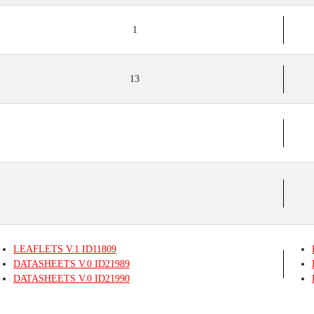
1
13
LEAFLETS
V.1
ID11809
DATASHEETS
V.0
ID21989
DATASHEETS
V.0
ID21990