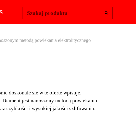
Change Region
Zaloguj się
|
S
Szukaj produktu
oszonym metodą powlekania elektrolitycznego
A DIAMENTOWA
 DIAMENTEM
ie doskonale się w tę ofertę wpisuje.
SZONYM
h. Diament jest nanoszony metodą powlekania
az szybkości i wysokiej jakości szlifowania.
DĄ
EKANIA