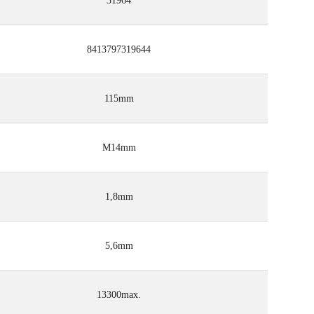
31964
8413797319644
115mm
M14mm
1,8mm
5,6mm
13300max.