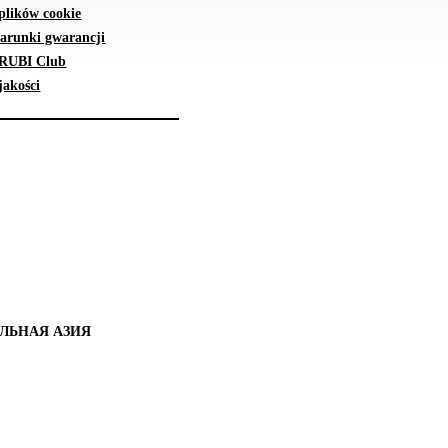
plików cookie
arunki gwarancji
 RUBI Club
jakości
ЛЬНАЯ АЗИЯ