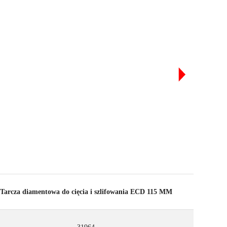
REJSTRUJ PRODUKT W RUBI CLUB
DOBĄDŹ
DO 13
PUNKTÓW RUBI
ZEDŁUŻ BEZPŁATNIE GWARANCJĘ
Tarcza diamentowa do cięcia i szlifowania ECD 115 MM