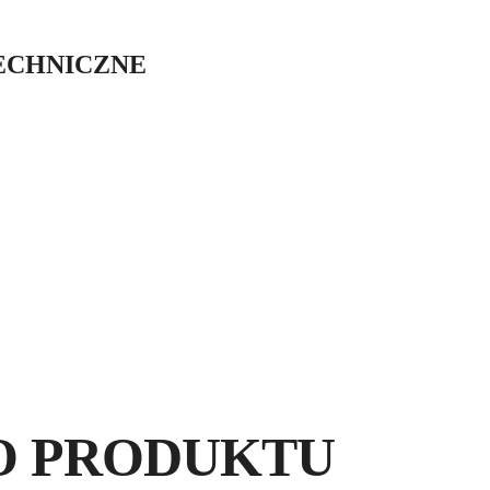
ELEK
ECHNICZNE
RUBI jest znane z wi
przeznaczona do cięcia
wpisuje.
DOBRA
BEZ
JAKOŚĆ
WIBRACJI
WYKOŃCZE
O PRODUKTU