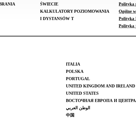
BRANIA
ŚWIECIE
Polityka 
KALKULATORY POZIOMOWANIA
Ogólne w
I DYSTANSÓW T
Polityka
Polityka 
ITALIA
POLSKA
PORTUGAL
UNITED KINGDOM AND IRELAND
UNITED STATES
ВОСТОЧНАЯ ЕВРОПА И ЦЕНТРА
الوطن العربي
中国