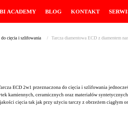
BI ACADEMY
BLOG
KONTAKT
SERWI
do cięcia i szlifowania
Tarcza diamentowa ECD z diamentem nan
TARCZ
ECD Z
rcza ECD 2w1 przeznaczona do cięcia i szlifowania jednocześn
NANO
łytek kamiennych, ceramicznych oraz materiałów syntetycznyc
akości cięcia tak jak przy użyciu tarczy z obrzeżem ciągłym or
METO
POWL