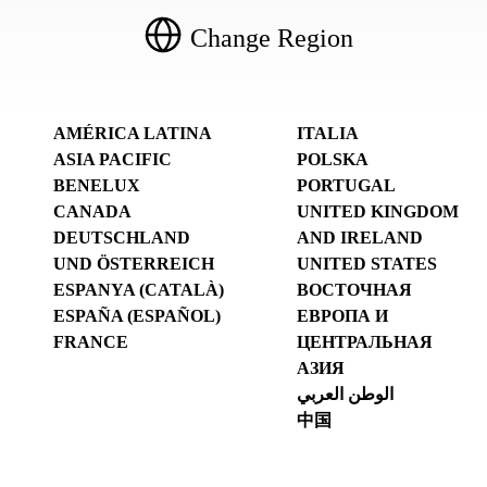
Change Region
AMÉRICA LATINA
ITALIA
ASIA PACIFIC
POLSKA
BENELUX
PORTUGAL
CANADA
UNITED KINGDOM
DEUTSCHLAND
AND IRELAND
UND ÖSTERREICH
UNITED STATES
ESPANYA (CATALÀ)
ВОСТОЧНАЯ
ESPAÑA (ESPAÑOL)
ЕВРОПА И
FRANCE
ЦЕНТРАЛЬНАЯ
АЗИЯ
الوطن العربي
中国